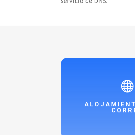
servicio de DNS.
ALOJAMIEN
CORR