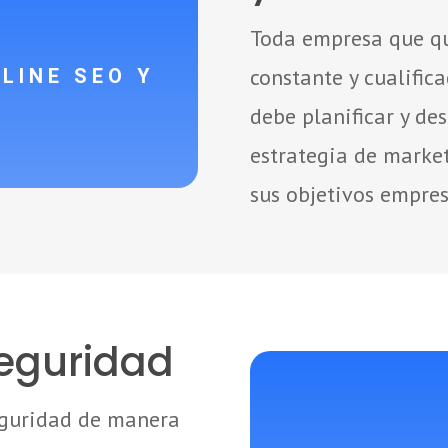

Toda empresa que qu
LINE SEO Y
constante y cualific
M
debe planificar y de
estrategia de marke
sus objetivos empres
eguridad
eguridad de manera