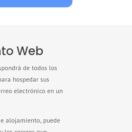
nto Web
spondrá de todos los
para hospedar sus
orreo electrónico en un
de alojamiento, puede
y los correos que