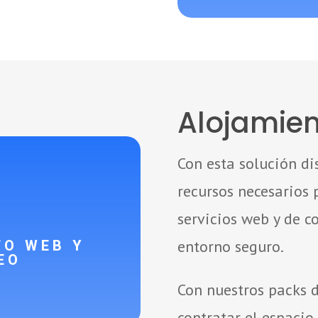
Alojamie
Con esta solución di
recursos necesarios 

servicios web y de c
TO WEB Y
entorno seguro.
EO
Con nuestros packs 
contratar el espacio 