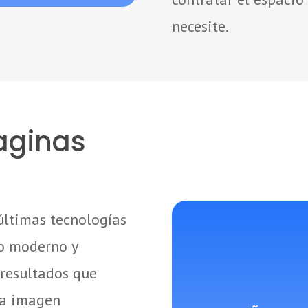
necesite.
aginas
últimas tecnologías
ño moderno y
 resultados que
na imagen